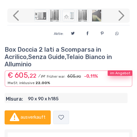
Previous
Next
Aktie:
Box Doccia 2 lati a Scomparsa in
Acrilico,Senza Guide,Telaio Bianco in
Alluminio
€ 605,
im Angebot
22
/ pz
605,
-0,11%
Früher war:
90
MwSt. inklusive
22.00%
MIsura:
90 x 90 x h185
ausverkauft