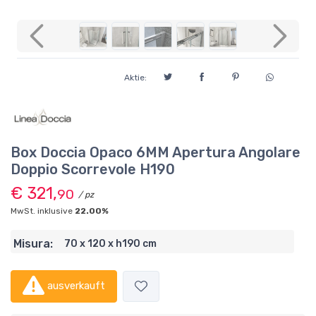
Previous
Next
Aktie:
Box Doccia Opaco 6MM Apertura Angolare
Doppio Scorrevole H190
€ 321,
90
/ pz
MwSt. inklusive
22.00%
Misura:
70 x 120 x h190 cm
ausverkauft