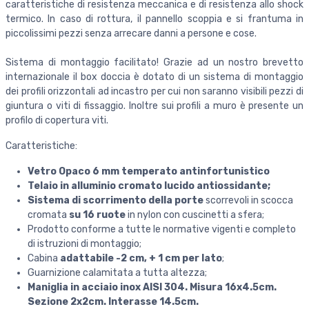
caratteristiche di resistenza meccanica e di resistenza allo shock
termico. In caso di rottura, il pannello scoppia e si frantuma in
piccolissimi pezzi senza arrecare danni a persone e cose.
Sistema di montaggio facilitato! Grazie ad un nostro brevetto
internazionale il box doccia è dotato di un sistema di montaggio
dei profili orizzontali ad incastro per cui non saranno visibili pezzi di
giuntura o viti di fissaggio. Inoltre sui profili a muro è presente un
profilo di copertura viti.
Caratteristiche:
Vetro Opaco 6 mm temperato antinfortunistico
Telaio in alluminio cromato lucido antiossidante;
Sistema di scorrimento della porte
scorrevoli in scocca
cromata
su 16 ruote
in nylon con cuscinetti a sfera;
Prodotto conforme a tutte le normative vigenti e completo
di istruzioni di montaggio;
Cabina
adattabile -2 cm, + 1 cm per lato
;
Guarnizione calamitata a tutta altezza;
Maniglia in acciaio inox AISI 304. Misura 16x4.5cm.
Sezione 2x2cm. Interasse 14.5cm.