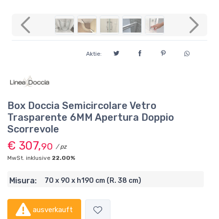
Previous
Next
Aktie:
Box Doccia Semicircolare Vetro
Trasparente 6MM Apertura Doppio
Scorrevole
€ 307,
90
/ pz
MwSt. inklusive
22.00%
Misura:
70 x 90 x h190 cm (R. 38 cm)
ausverkauft