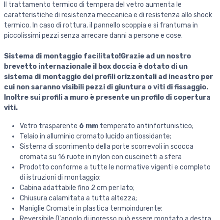
Il trattamento termico di tempera del vetro aumenta le
caratteristiche di resistenza meccanica e di resistenza allo shock
termico. In caso di rottura, il pannello scoppia e si frantuma in
piccolissimi pezzi senza arrecare danni a persone e cose.
Sistema di montaggio facilitato!Grazie ad un nostro
brevetto internazionale il box doccia è dotato di un
sistema di montaggio dei profili orizzontali ad incastro per
cui non saranno visibili pezzi di giuntura o viti di fissaggio.
Inoltre sui profili a muro è presente un profilo di copertura
viti.
Vetro trasparente
6 mm
temperato antinfortunistico;
Telaio in alluminio cromato lucido antiossidante;
Sistema di scorrimento della porte scorrevoli in scocca
cromata su 16 ruote in nylon con cuscinetti a sfera
Prodotto conforme a tutte le normative vigenti e completo
di istruzioni di montaggio;
Cabina adattabile fino 2 cm per lato;
Chiusura calamitata a tutta altezza;
Maniglie Cromate in plastica termoindurente;
Reversibile (l'angolo di ingresso può essere montato a destra