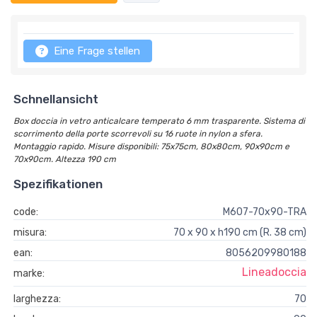
Eine Frage stellen
Schnellansicht
Box doccia in vetro anticalcare temperato 6 mm trasparente. Sistema di
scorrimento della porte scorrevoli su 16 ruote in nylon a sfera.
Montaggio rapido. Misure disponibili: 75x75cm, 80x80cm, 90x90cm e
70x90cm. Altezza 190 cm
Spezifikationen
code:
M607-70x90-TRA
misura:
70 x 90 x h190 cm (R. 38 cm)
ean:
8056209980188
Lineadoccia
marke:
larghezza:
70