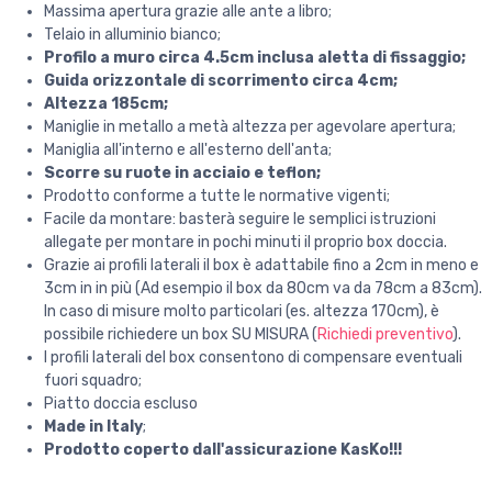
Massima apertura grazie alle ante a libro;
Telaio in alluminio bianco;
Profilo a muro circa 4.5cm inclusa aletta di fissaggio;
Guida orizzontale di scorrimento circa 4cm;
Altezza 185cm;
Maniglie in metallo a metà altezza per agevolare apertura;
Maniglia all'interno e all'esterno dell'anta;
Scorre su ruote in acciaio e teflon;
Prodotto conforme a tutte le normative vigenti;
Facile da montare: basterà seguire le semplici istruzioni
allegate per montare in pochi minuti il proprio box doccia.
Grazie ai profili laterali il box è adattabile fino a 2cm in meno e
3cm in in più (Ad esempio il box da 80cm va da 78cm a 83cm).
In caso di misure molto particolari (es. altezza 170cm), è
possibile richiedere un box SU MISURA (
Richiedi preventivo
).
I profili laterali del box consentono di compensare eventuali
fuori squadro;
Piatto doccia escluso
Made in Italy
;
Prodotto coperto dall'assicurazione KasKo!!!