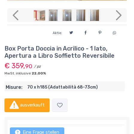
Previous
Next
Aktie:
Box Porta Doccia in Acrilico - 1 lato,
Apertura a Libro Soffietto Reversibile
€ 359,
90
/ pz
MwSt. inklusive
22.00%
Misure:
70 x h185 (Adattabilità 68-73cm)
ausverkauft
Eine Frage stellen