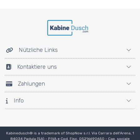
Nützliche Links
Kontaktiere uns
Zahlungen
Info
Kabinedusch® is a trademark of ShopNow s.r.l. Via Carrara dell'Arena, 1
84034 Padula (SA) - P.IVA e Cod. Fisc. 05216690650 - Cap. sociale