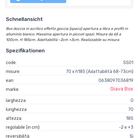
Schnellansicht
Box doccia in acrilico effetto goccia (opaco) apertura a libro e profili in
alluminio bianco. Massima apertura in piccoli spazi. Misure da 65 a
100cm. H 185cm. Adattabilità -2cm +3cm. Realizzabile su misura
Spezifikationen
code:
SS01
misure:
70 x h185 (Adattabilità 68-73cm)
ean:
0638097036819
Giava Box
marke:
larghezza:
0
lunghezza:
70
altezza:
185
regolabile (in cm):
-2 e +3
reversibilità:
Si