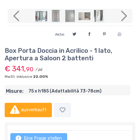
Previous
Next
Aktie:
Box Porta Doccia in Acrilico - 1 lato,
Apertura a Saloon 2 battenti
€ 341,
90
/ pz
MwSt. inklusive
22.00%
Misure:
75 x h185 (Adattabilità 73-78cm)
ausverkauft
Eine Frage stellen