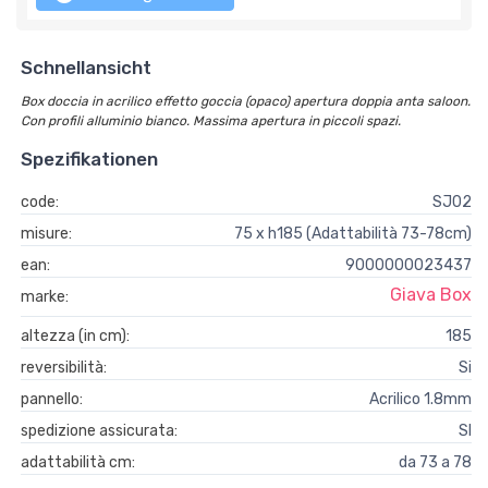
Schnellansicht
Box doccia in acrilico effetto goccia (opaco) apertura doppia anta saloon.
Con profili alluminio bianco. Massima apertura in piccoli spazi.
Spezifikationen
code:
SJ02
misure:
75 x h185 (Adattabilità 73-78cm)
ean:
9000000023437
Giava Box
marke:
altezza (in cm):
185
reversibilità:
Si
pannello:
Acrilico 1.8mm
spedizione assicurata:
SI
adattabilità cm:
da 73 a 78