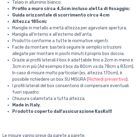
Telaio in alluminio bianco;
Profilo a muro circa 4.5cm incluso aletta di fissaggio;
Guida orizzontale di scorrimento circa 4cm
Altezza 185cm;
Maniglie in metallo a metà altezza per agevolare apertura;
Maniglia all'interno e all'esterno dell'anta;
Prodotto conforme a tutte le normative vigenti;
Facile da montare: basterà seguire le semplici istruzioni
allegate per montare in pochi minuti il proprio box doccia.
Grazie ai profili laterali il box è adattabile fino a 2cm in meno e
3cm in in più (Ad esempio il box da 80cm va da 78cm a 83cm).
In caso di misure molto particolari (es. altezza 170cm), è
possibile richiedere un box SU MISURA (
Richiedi preventivo
).
I profili laterali del box consentono di compensare eventuali
fuori squadro;
Chiusura calamitata a tutta altezza;
Made in Italy
;
Prodotto coperto dall'assicurazione KasKo!!!
Le misure vanno prese da parete a parete.