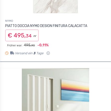
NYMO
PIATTO DOCCIA NYMO DESIGN FINITURA CALACATTA
€ 495,
34
nr
495,
-0,11%
Früher war:
90
Versand ein
3
Tage