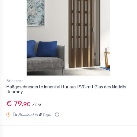
Bricobros
Maßgeschneiderte Innenfalttür aus PVC mit Glas des Modells
Journey
€ 79,
90
/ mq
Realized in
5
Tage