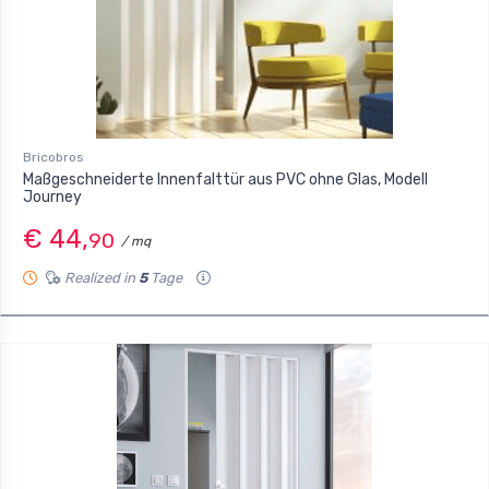
Bricobros
Maßgeschneiderte Innenfalttür aus PVC ohne Glas, Modell
Journey
€ 44,
90
/ mq
Realized in
5
Tage