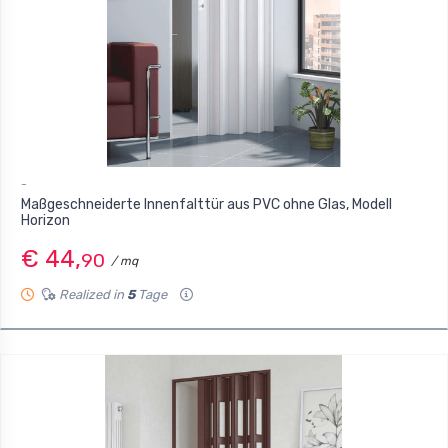
-
Maßgeschneiderte Innenfalttür aus PVC ohne Glas, Modell
Horizon
€ 44,
90
/ mq
Realized in
5
Tage