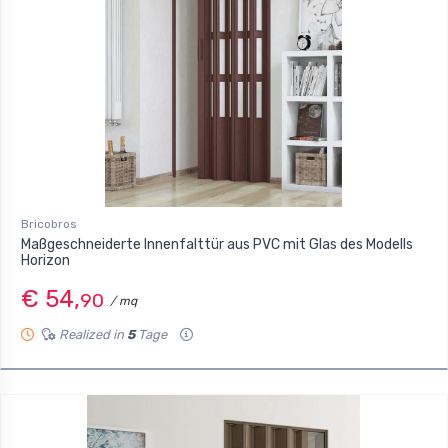
Bricobros
Maßgeschneiderte Innenfalttür aus PVC mit Glas des Modells
Horizon
€ 54,
90
/ mq
Realized in
5
Tage