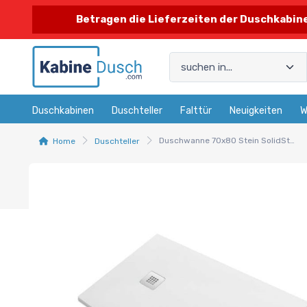
Betragen die Lieferzeiten der Duschkabinen
Duschkabinen
Duschteller
Falttür
Neuigkeiten
W
Duschwanne 70x80 Stein SolidStone weiß rutschfest 2,8 cm hoch
Home
Duschteller